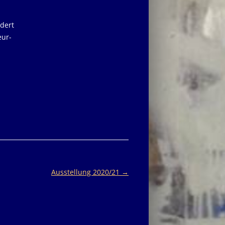
ndert
eur-
Ausstellung 2020/21
→