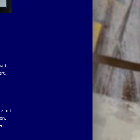
haft
rt.
ie mit
en,
en