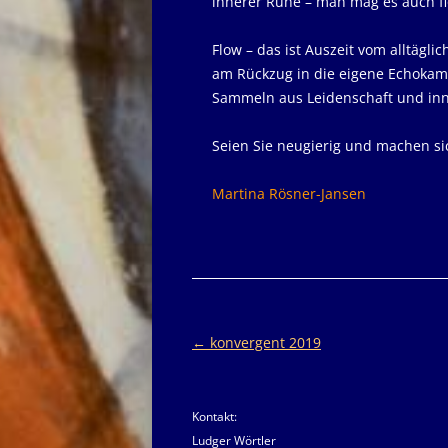
innerer Ruhe – man mag es auch f
Flow – das ist Auszeit vom alltägl
am Rückzug in die eigene Echokamm
Sammeln aus Leidenschaft und inn
Seien Sie neugierig und machen si
Martina Rösner-Jansen
Beitragsnavigation
←
konvergent 2019
Kontakt:
Ludger Wörtler